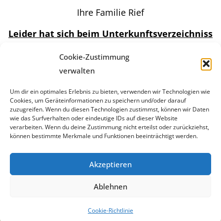
Ihre Familie Rief
Leider hat sich beim Unterkunftsverzeichniss
2024-2026 ein Fehler eingeschlichen! Wir sind
Cookie-Zustimmung
NICHT bei Sommer Bergbahn inklusive dabei!
verwalten
Das Icon ist falsch!!
Um dir ein optimales Erlebnis zu bieten, verwenden wir Technologien wie
Cookies, um Geräteinformationen zu speichern und/oder darauf
zuzugreifen. Wenn du diesen Technologien zustimmst, können wir Daten
wie das Surfverhalten oder eindeutige IDs auf dieser Website
Impressum
verarbeiten. Wenn du deine Zustimmung nicht erteilst oder zurückziehst,
können bestimmte Merkmale und Funktionen beeinträchtigt werden.
Datenschutz
Akzeptieren
Ablehnen
Copyright © 2023 Christoph Rief | JUSTDO-IT Consulting
Cookie-Richtlinie